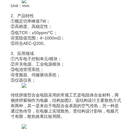
Unit：mm
2、产品特性
①额定功率峰值7W；
②高精度、高稳定性；
③低TCR：±50ppm/℃；
④宽阻值范围：4~1000mΩ；
⑤符合AEC-Q200。
3、应用领域
①汽车电子控制单元/模块；
②开关电源、工业电源模块；
③电池管理系统；
④变频器、伺服驱动系统；
⑤仪器仪表；
传统拼接型合金电阻采用的常规工艺是电阻体合金材料，两
侧拼焊紫铜作为电极，结构如图2。该结构设计主要散热方式
有两种，其一是来自于电阻合金表面的空气传热，另一种是
通过热传导，在电极上实现散热。受结构设计影响，电极尺
寸有限，散热效果比较局限。