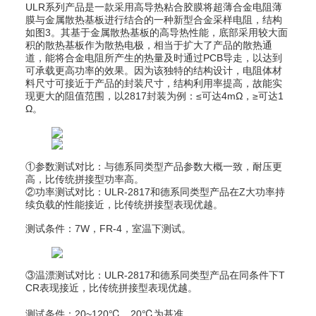
ULR系列产品是一款采用高导热粘合胶膜将超薄合金电阻薄
膜与金属散热基板进行结合的一种新型合金采样电阻，结构
如图3。其基于金属散热基板的高导热性能，底部采用较大面
积的散热基板作为散热电极，相当于扩大了产品的散热通
道，能将合金电阻所产生的热量及时通过PCB导走，以达到
可承载更高功率的效果。因为该独特的结构设计，电阻体材
料尺寸可接近于产品的封装尺寸，结构利用率提高，故能实
现更大的阻值范围，以2817封装为例：≤可达4mΩ，≥可达1
Ω。
①参数测试对比：与德系同类型产品参数大概一致，耐压更
高，比传统拼接型功率高。
②功率测试对比：ULR-2817和德系同类型产品在Z大功率持
续负载的性能接近，比传统拼接型表现优越。
测试条件：7W，FR-4，室温下测试。
③温漂测试对比：ULR-2817和德系同类型产品在同条件下T
CR表现接近，比传统拼接型表现优越。
测试条件：20~120℃，20℃为基准